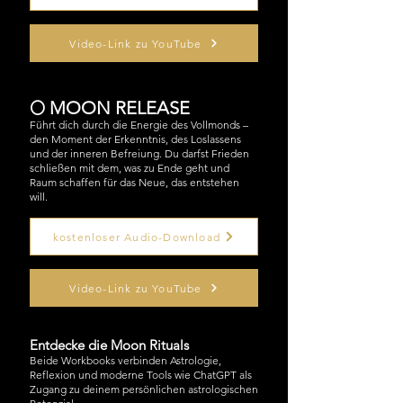
Video-Link zu YouTube
🌕 MOON RELEASE
Führt dich durch die Energie des Vollmonds –
den Moment der Erkenntnis, des Loslassens
und der inneren Befreiung. Du darfst Frieden
schließen mit dem, was zu Ende geht und
Raum schaffen für das Neue, das entstehen
will.
kostenloser Audio-Download
Video-Link zu YouTube
Entdecke die Moon Rituals
Beide Workbooks verbinden Astrologie,
Reflexion und moderne Tools wie ChatGPT als
Zugang zu deinem persönlichen astrologischen