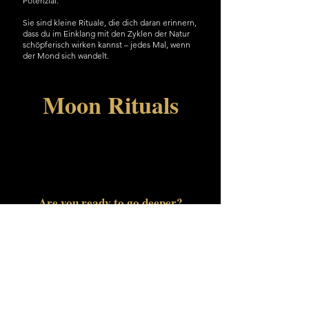
Potenzial.
Sie sind kleine Rituale, die dich daran erinnern,
dass du im Einklang mit den Zyklen der Natur
schöpferisch wirken kannst – jedes Mal, wenn
der Mond sich wandelt.
Moon Rituals
Are you ready to go deeper?
Wenn du bereit bist, tiefer zu gehen, deine
Themen nicht nur zu fühlen, sondern wirklich
zu verwandeln, dann entdecke meine
umfassenden Prozessbegleiter für deine
Heilung, mehr Wachstum und echte
Selbstwirksamkeit.
Erkenne, dass noch viel mehr möglich ist.