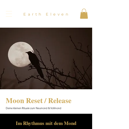
Earth Eleven
Moon Reset / Release
Deine kleinen Rituale zum Neumond & Vollmond
Im Rhythmus mit dem Mond