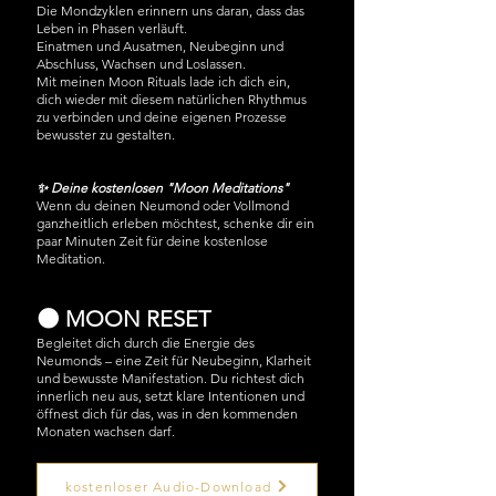
Die Mondzyklen erinnern uns daran, dass das
Leben in Phasen verläuft.
Einatmen und Ausatmen, Neubeginn und
Abschluss, Wachsen und Loslassen.
Mit meinen Moon Rituals lade ich dich ein,
dich wieder mit diesem natürlichen Rhythmus
zu verbinden und deine eigenen Prozesse
bewusster zu gestalten.
✨ Deine kostenlosen "Moon Meditations"
Wenn du deinen Neumond oder Vollmond
ganzheitlich erleben möchtest, schenke dir ein
paar Minuten Zeit für deine kostenlose
Meditation.
🌑 MOON RESET
Begleitet dich durch die Energie des
Neumonds – eine Zeit für Neubeginn, Klarheit
und bewusste Manifestation. Du richtest dich
innerlich neu aus, setzt klare Intentionen und
öffnest dich für das, was in den kommenden
Monaten wachsen darf.
kostenloser Audio-Download