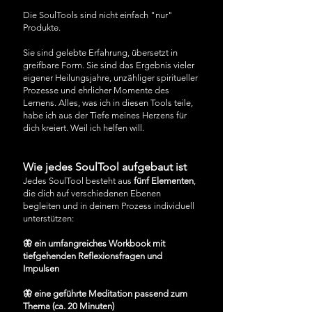
Die SoulTools sind nicht einfach "nur"
Produkte.
Sie sind gelebte Erfahrung, übersetzt in
greifbare Form. Sie sind das Ergebnis vieler
eigener Heilungsjahre, unzähliger spiritueller
Prozesse und ehrlicher Momente des
Lernens. Alles, was ich in diesen Tools teile,
habe ich aus der Tiefe meines Herzens für
dich kreiert. Weil ich helfen will.
Wie jedes SoulTool aufgebaut ist
Jedes SoulTool besteht aus
fünf Elementen
,
die dich auf verschiedenen Ebenen
begleiten und in deinem Prozess individuell
unterstützen:
🦋 ein umfangreiches Workbook mit
tiefgehenden Reflexionsfragen und
Impulsen
🦋 eine geführte Meditation passend zum
Thema (ca. 20 Minuten)