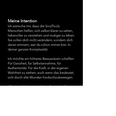
Meine Intention
Ich wünsche mir, dass die SoulTools
Menschen helfen, sich selbst klarer zu sehen,
liebevoller zu verstehen und mutiger zu leben.
Sie sollen dich nicht verändern, sondern dich
daran erinnern, wer du schon immer bist. In
deiner ganzen Komplexität.
Ich möchte ein höheres Bewusstsein schaffen.
Für Ganzheit, für Selbstannahme, für
Authentizität. Für die Kraft, in der eigenen
Wahrheit zu stehen, auch wenn das bedeutet,
sich durch alte Wunden hindurchzubewegen.
Alles, was ich tue, tue ich, weil es mir selbst
geholfen hat.
Wenn ein SoulTool dein Herz erreicht, dann ist
es genau jetzt für dich bestimmt.