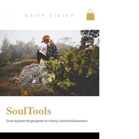
Earth Eleven
SoulTools
Deine digitalen Wegbegleiter für Heilung, Klarheit & Bewusstsein