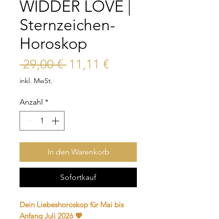
WIDDER LOVE |
Sternzeichen-
Horoskop
Standardpreis
Sale-
 29,00 € 
11,11 €
Preis
inkl. MwSt.
Anzahl
*
In den Warenkorb
Sofortkauf
Dein Liebeshoroskop für Mai bis
Anfang Juli 2026 💖