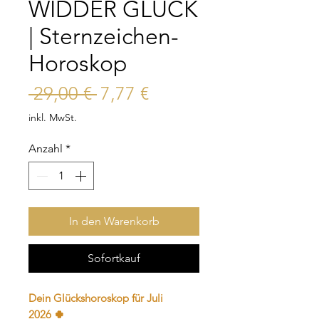
WIDDER GLÜCK
| Sternzeichen-
Horoskop
Standardpreis
Sale-
 29,00 € 
7,77 €
Preis
inkl. MwSt.
Anzahl
*
In den Warenkorb
Sofortkauf
Dein Glückshoroskop für Juli
2026 🍀