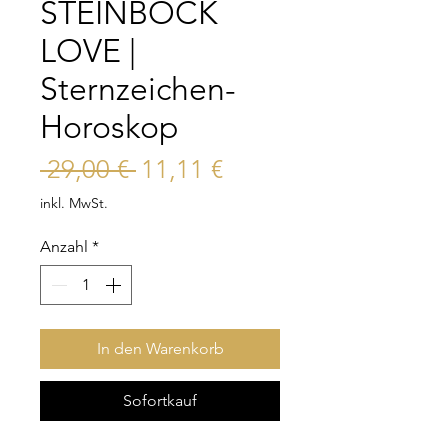
STEINBOCK
LOVE |
Sternzeichen-
Horoskop
Standardpreis
Sale-
 29,00 € 
11,11 €
Preis
inkl. MwSt.
Anzahl
*
In den Warenkorb
Sofortkauf