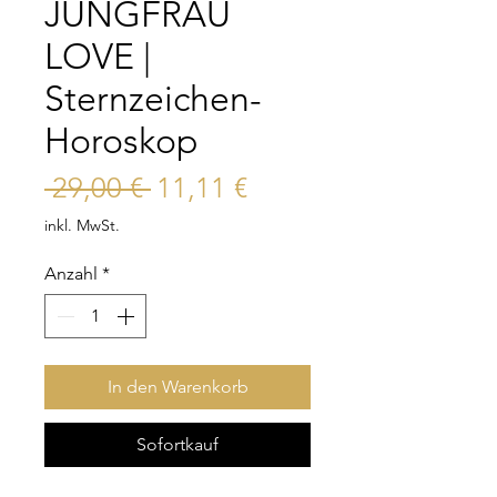
JUNGFRAU
LOVE |
Sternzeichen-
Horoskop
Standardpreis
Sale-
 29,00 € 
11,11 €
Preis
inkl. MwSt.
Anzahl
*
In den Warenkorb
Sofortkauf