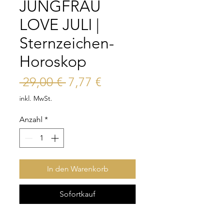
JUNGFRAU
LOVE JULI |
Sternzeichen-
Horoskop
Standardpreis
Sale-
 29,00 € 
7,77 €
Preis
inkl. MwSt.
Anzahl
*
In den Warenkorb
Sofortkauf