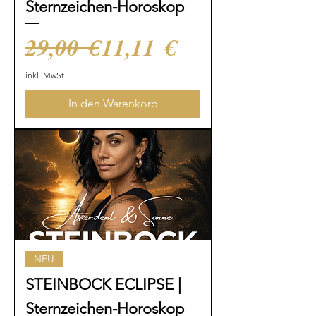
Sternzeichen-Horoskop
Standardpreis
Sale-Preis
29,00 €
11,11 €
inkl. MwSt.
In den Warenkorb
NEU
STEINBOCK ECLIPSE |
Sternzeichen-Horoskop