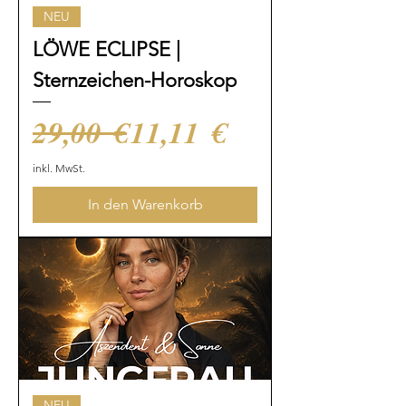
NEU
LÖWE ECLIPSE |
Sternzeichen-Horoskop
Standardpreis
Sale-Preis
29,00 €
11,11 €
inkl. MwSt.
In den Warenkorb
NEU