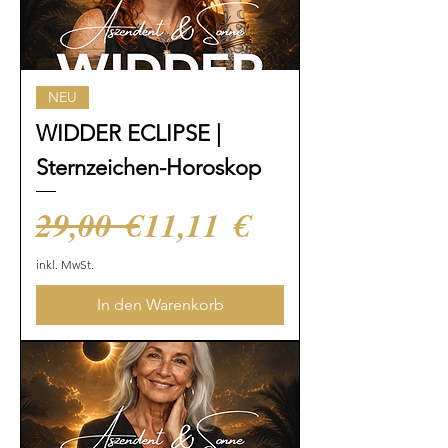
NEU
WIDDER ECLIPSE |
Sternzeichen-Horoskop
Standardpreis
Sale-Preis
29,00 €
11,11 €
inkl. MwSt.
In den Warenkorb