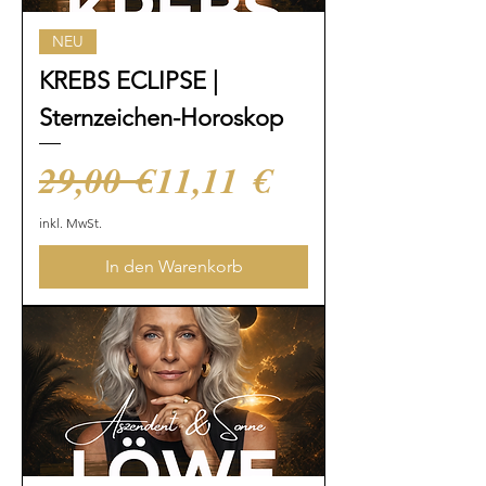
NEU
KREBS ECLIPSE |
Sternzeichen-Horoskop
Standardpreis
Sale-Preis
29,00 €
11,11 €
inkl. MwSt.
In den Warenkorb