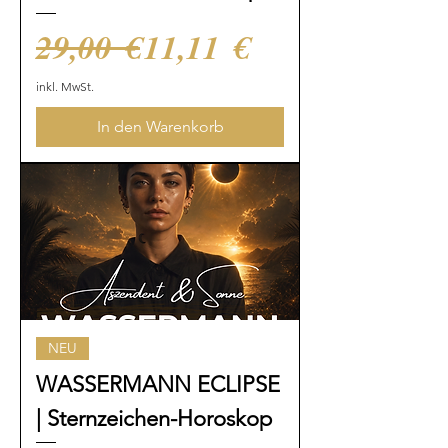
Standardpreis
Sale-Preis
29,00 €
11,11 €
inkl. MwSt.
In den Warenkorb
NEU
WASSERMANN ECLIPSE
| Sternzeichen-Horoskop