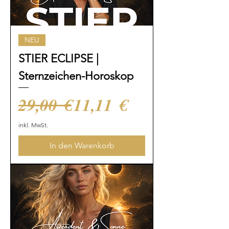
NEU
STIER ECLIPSE |
Sternzeichen-Horoskop
Standardpreis
Sale-Preis
29,00 €
11,11 €
inkl. MwSt.
In den Warenkorb