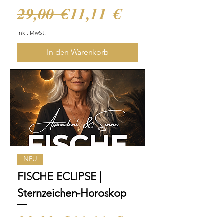
Standardpreis
Sale-Preis
29,00 €
11,11 €
inkl. MwSt.
In den Warenkorb
NEU
FISCHE ECLIPSE |
Sternzeichen-Horoskop