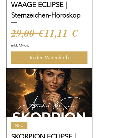
WAAGE ECLIPSE |
Sternzeichen-Horoskop
Standardpreis
Sale-Preis
29,00 €
11,11 €
inkl. MwSt.
In den Warenkorb
NEU
SKORPION ECLIPSE |