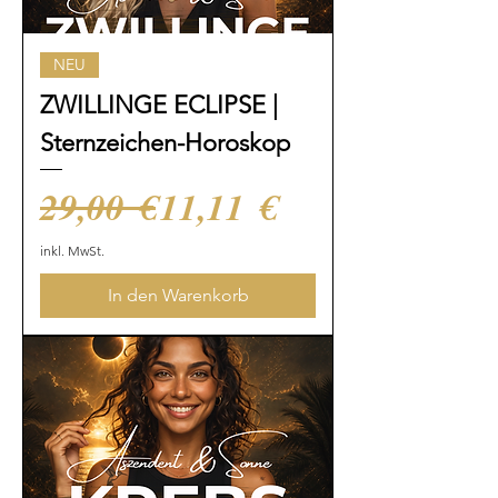
NEU
ZWILLINGE ECLIPSE |
Sternzeichen-Horoskop
Standardpreis
Sale-Preis
29,00 €
11,11 €
inkl. MwSt.
In den Warenkorb