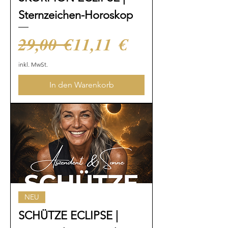
Sternzeichen-Horoskop
Standardpreis
Sale-Preis
29,00 €
11,11 €
inkl. MwSt.
In den Warenkorb
NEU
SCHÜTZE ECLIPSE |