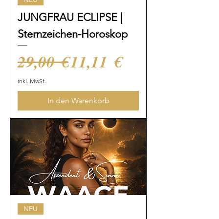
JUNGFRAU ECLIPSE |
Sternzeichen-Horoskop
Standardpreis
Sale-Preis
29,00 €
11,11 €
inkl. MwSt.
In den Warenkorb
NEU