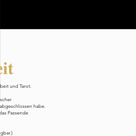
it
beit und Tarot.
ischer
 abgeschlossen habe.
 das Passende
gbar.)