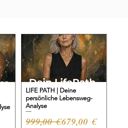
LIFE PATH | Deine
persönliche Lebensweg-
Analyse
lyse
Standardpreis
Sale-Preis
999,00 €
679,00 €