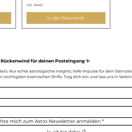
inkl. MwSt.
In den Warenkorb
Kosmischer Rückenwind für deinen Posteingang ✨ 
ls. Nur echte astrologische Insights, tiefe Impulse für dein Sternze
 wichtigsten kosmischen Shifts. Trag dich ein und lass uns in Verbi
hte mich zum Astro-Newsletter anmelden
*
Ja, ich bin dabei 🔮