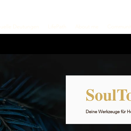
duelle Deutungen
LifePath
About me
Communit
SoulTo
Deine Werkzeuge für H